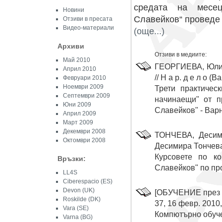
средата на месец
Новини
Славейков“ проведе 
Отзиви в пресата
Видео-материали
(още...)
Архиви
Отзиви в медиите:
Май 2010
ГЕОРГИЕВА, Юлия.
Април 2010
// Н а р. д е л о (
Февруари 2010
Ноември 2009
Трети практичес
Септември 2009
начинаещи" от п
Юни 2009
Славейков" - Варн
Април 2009
Март 2009
Декември 2008
ТОНЧЕВА, Десими
Октомври 2008
Десимира Тончева. /
Курсовете по к
Връзки:
Славейков" по про
LL4S
Ciberespacio
(ES)
Devon
(UK)
[ОБУЧЕНИЕ през цел
Roskilde (DK)
37, 16 февр. 2010, 
Vara (SE)
Компютърно обуче
Varna (BG)