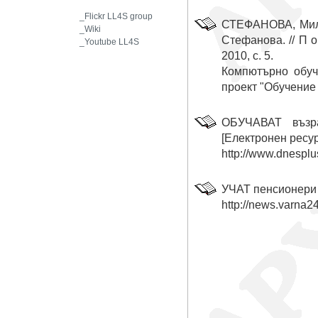
_Flickr LL4S group
СТЕФАНОВА, Миле
_Wiki
Стефанова. // П о 
_Youtube LL4S
2010, с. 5.
Компютърно обуч
проект "Обучение 
ОБУЧАВАТ възра
[Електронен ресур
http://www.dnespl
УЧАТ пенсионери 
http://news.varna2