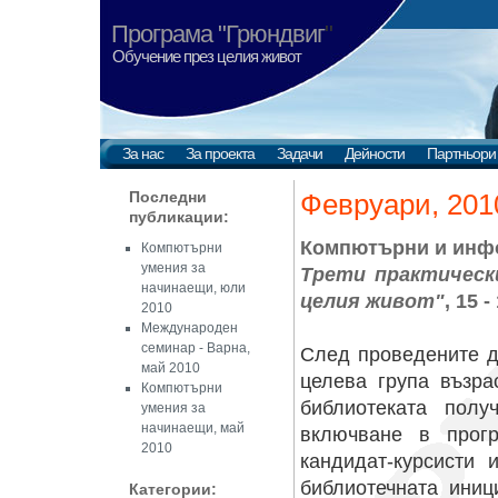
Програма "Грюндвиг
"
Обучение през целия живот
За нас
За проекта
Задачи
Дейности
Партньори
Последни
Февруари, 201
публикации:
Компютърни и инф
Компютърни
умения за
Трети практическ
начинаещи, юли
целия живот"
, 15 
2010
Международен
семинар - Варна,
След проведените д
май 2010
целева група възра
Компютърни
библиотеката пол
умения за
начинаещи, май
включване в прог
2010
кандидат-курсисти
библиотечната иниц
Категории: