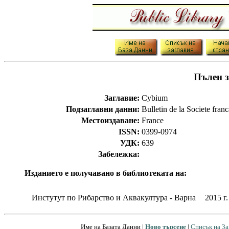
Пълен з
Заглавие:
Cybium
Подзаглавни данни:
Bulletin de la Societe fran
Местоиздаване:
France
ISSN:
0399-0974
УДК:
639
Забележка:
Изданието е получавано в библиотеката на:
Инстутут по Рибарство и Аквакултура - Варна
2015 г. 
Име на Базата Данни |
Ново търсене
|
Списък на За