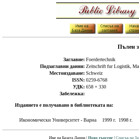
Пълен з
Заглавие:
Foerdertechnik
Подзаглавни данни:
Zeitschrift fur Logistik, M
Местоиздаване:
Schweiz
ISSN:
0259-6768
УДК:
658 + 330
Забележка:
Изданието е получавано в библиотеката на:
Икономически Университет - Варна
1999 г. 1998 г.
Име на Базата Данни |
Ново търсене
|
Списък на За