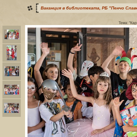
Ваканция в библиотеката, РБ "Пенчо Славе
Тема: "Кар