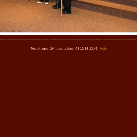
Total images:
24
| Last update:
09-12-16 13:42
|
Help